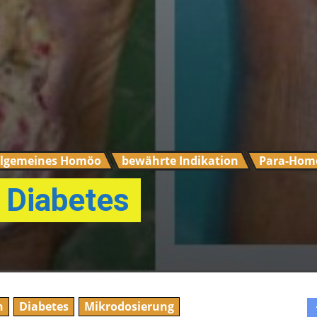
llgemeines Homöo
bewährte Indikation
Para-Hom
 Diabetes
n
Diabetes
Mikrodosierung