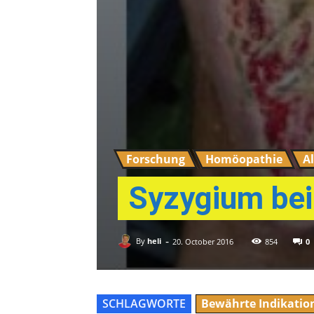
Forschung
Homöopathie
A
Syzygium bei
-
By
heli
0
20. October 2016
854
SCHLAGWORTE
Bewährte Indikatio