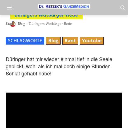
Düringers Wutbürger-Rede
-
Start
Blog
Düringers Wutbürger-Rede
By
heli
13. December 2011
SCHLAGWORTE
Blog
Rant
Youtube
Düringer hat mir wieder einmal tief in die Seele
geblickt, wohl als ich mal doch einige Stunden
Schlaf gehabt habe!