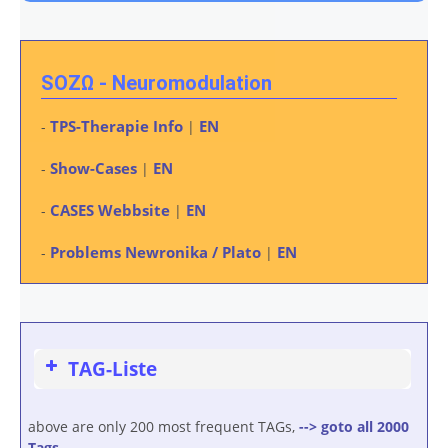
SOZΩ - Neuromodulation
TPS-Therapie Info
EN
-
|
Show-Cases
EN
-
|
CASES Webbsite
EN
-
|
Problems Newronika / Plato
EN
-
|
TAG-Liste
above are only 200 most frequent TAGs,
--> goto all 2000
Tags