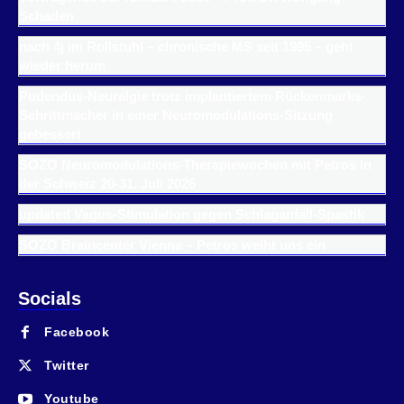
Schaden
nach 4j im Rollstuhl – chronische MS seit 1995 – geht
wieder herum
Pudendus-Neuralgie trotz implantiertem Rückenmarks-
Schrittmacher in einer Neuromodulations-Sitzung
gebessert
SOZO Neuromodulations-Therapiewochen mit Petros in
der Schweiz 20-31. Juli 2026
updated Vagus-Stimulation gegen Schlaganfall-Spastik
SOZO Braincenter Vienna – Petros weiht uns ein
Socials
Facebook
Twitter
Youtube