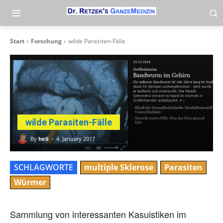
Start
Forschung
wilde Parasiten-Fälle
wilde Parasiten-Fälle
-
By
heli
4. January 2017
SCHLAGWORTE
multiple Sklerose
Parasiten
Würmer
Sammlung von interessanten Kasuistiken im