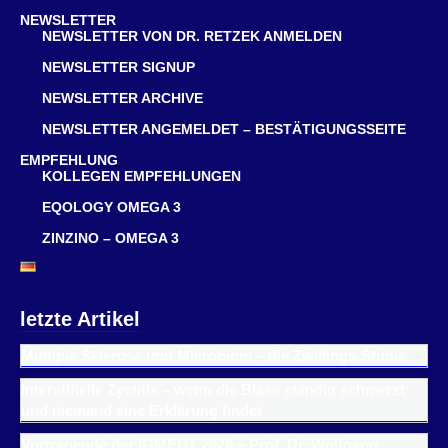
NEWSLETTER
NEWSLETTER VON DR. RETZEK ANMELDEN
NEWSLETTER SIGNUP
NEWSLETTER ARCHIVE
NEWSLETTER ANGEMELDET – BESTÄTIGUNGSSEITE
EMPFEHLUNG
KOLLEGEN EMPFEHLUNGEN
EQOLOGY OMEGA 3
ZINZINO – OMEGA 3
letzte Artikel
Multiple Sklerose und Mikrobiom – die Zwillings-Studie
Interstitielle Zystitis – wenn die Blase ständig schmerzt
und niemand eine Erklärung findet
Vortragende der IGMEDT 2026 – Prof. Dr. Wolfgang