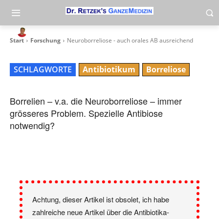
Neuroborreliose – auch orales AB
ausreichend
-
By
heli
11. December 2014
Start
Forschung
Neuroborreliose - auch orales AB ausreichend
SCHLAGWORTE
Antibiotikum
Borreliose
Borrelien – v.a. die Neuroborreliose – immer
grösseres Problem. Spezielle Antibiose
notwendig?
Achtung, dieser Artikel ist obsolet, ich habe
zahlreiche neue Artikel über die Antibiotika-