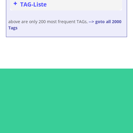
TAG-Liste
above are only 200 most frequent TAGs,
--> goto all 2000
Tags
Connect with Dr. Retzek
Subscribe to the newsletter and get updates from
Dr. Retzek or Dr. Petros Kattou straight to your
Inbox. Never miss a new course launch or a new
article!