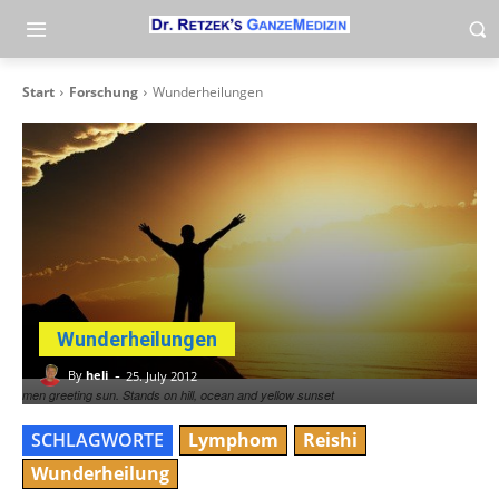
Start
Forschung
Wunderheilungen
Wunderheilungen
-
By
heli
25. July 2012
men greeting sun. Stands on hill, ocean and yellow sunset
SCHLAGWORTE
Lymphom
Reishi
Wunderheilung