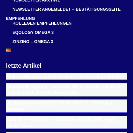
NEWSLETTER ARCHIVE
NEWSLETTER ANGEMELDET – BESTÄTIGUNGSSEITE
EMPFEHLUNG
KOLLEGEN EMPFEHLUNGEN
EQOLOGY OMEGA 3
ZINZINO – OMEGA 3
letzte Artikel
Multiple Sklerose und Mikrobiom – die Zwillings-Studie
Interstitielle Zystitis – wenn die Blase ständig schmerzt
und niemand eine Erklärung findet
Vortragende der IGMEDT 2026 – Prof. Dr. Wolfgang
Schaden
nach 4j im Rollstuhl – chronische MS seit 1995 – geht
wieder herum