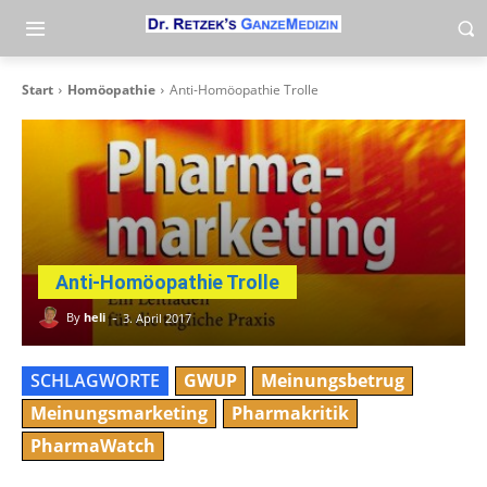
Start
Homöopathie
Anti-Homöopathie Trolle
Anti-Homöopathie Trolle
-
By
heli
3. April 2017
SCHLAGWORTE
GWUP
Meinungsbetrug
Meinungsmarketing
Pharmakritik
PharmaWatch