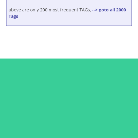
above are only 200 most frequent TAGs,
--> goto all 2000
Tags
Connect with Dr. Retzek
Subscribe to the newsletter and get updates from
Dr. Retzek or Dr. Petros Kattou straight to your
Inbox. Never miss a new course launch or a new
article!