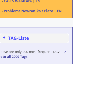
CASES Webbsite
EN
-
|
Problems Newronika / Plato
EN
-
|
TAG-Liste
above are only 200 most frequent TAGs,
-->
goto all 2000 Tags