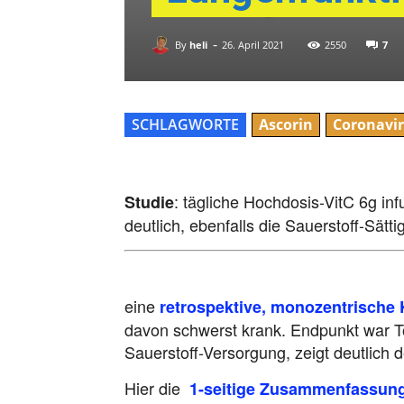
-
By
heli
7
26. April 2021
2550
SCHLAGWORTE
Ascorin
Coronavi
: tägliche Hochdosis-VitC 6g in
Studie
deutlich, ebenfalls die Sauerstoff-Sätt
eine
retrospektive, monozentrische
davon schwerst krank. Endpunkt war 
Sauerstoff-Versorgung, zeigt deutlich d
Hier die
1-seitige Zusammenfassung 