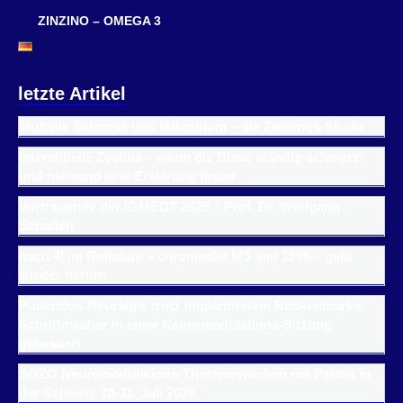
ZINZINO – OMEGA 3
letzte Artikel
Multiple Sklerose und Mikrobiom – die Zwillings-Studie
Interstitielle Zystitis – wenn die Blase ständig schmerzt
und niemand eine Erklärung findet
Vortragende der IGMEDT 2026 – Prof. Dr. Wolfgang
Schaden
nach 4j im Rollstuhl – chronische MS seit 1995 – geht
wieder herum
Pudendus-Neuralgie trotz implantiertem Rückenmarks-
Schrittmacher in einer Neuromodulations-Sitzung
gebessert
SOZO Neuromodulations-Therapiewochen mit Petros in
der Schweiz 20-31. Juli 2026