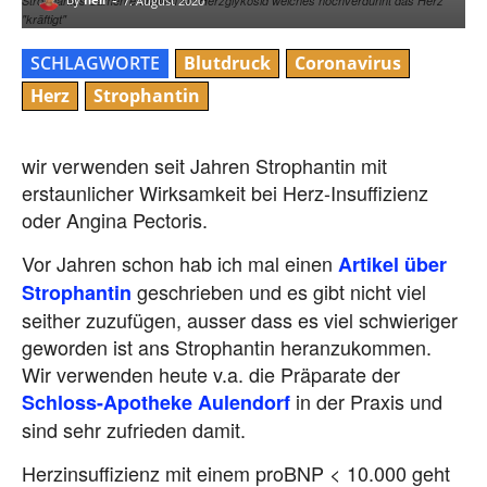
Strophantus Samen enthalten ein Herzglykosid welches hochverdünnt das Herz
7. August 2020
"kräftigt"
SCHLAGWORTE
Blutdruck
Coronavirus
Herz
Strophantin
wir verwenden seit Jahren Strophantin mit
erstaunlicher Wirksamkeit bei Herz-Insuffizienz
oder Angina Pectoris.
Vor Jahren schon hab ich mal einen
Artikel über
geschrieben und es gibt nicht viel
Strophantin
seither zuzufügen, ausser dass es viel schwieriger
geworden ist ans Strophantin heranzukommen.
Wir verwenden heute v.a. die Präparate der
in der Praxis und
Schloss-Apotheke Aulendorf
sind sehr zufrieden damit.
Herzinsuffizienz mit einem proBNP < 10.000 geht