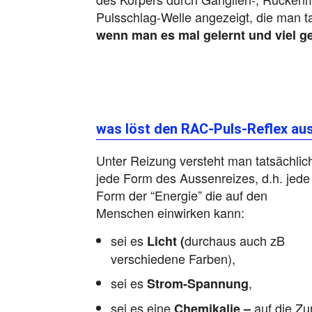
Pulsschlag-Welle angezeigt, die man t
wenn man es mal gelernt und viel g
was löst den RAC-Puls-Reflex au
Unter Reizung versteht man tatsächlic
jede Form des Aussenreizes, d.h. jede
Form der “Energie” die auf den
Menschen einwirken kann:
sei es
durchaus auch zB
Licht (
verschiedene Farben),
sei es
,
Strom-Spannung
sei es eine
auf die Zu
Chemikalie –