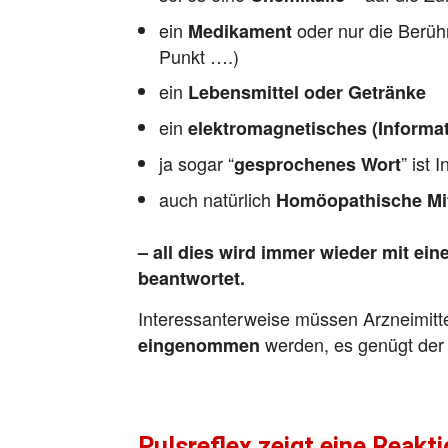
ein
oder nur die Berü
Medikament
Punkt ….)
ein
Lebensmittel oder Getränke
ein
elektromagnetisches (Informat
ja sogar “
” ist 
gesprochenes Wort
auch natürlich
Homöopathische Mit
– all dies wird immer wieder mit ei
beantwortet.
Interessanterweise müssen Arzneimitt
werden, es genügt de
eingenommen
Pulsreflex zeigt eine Reakti