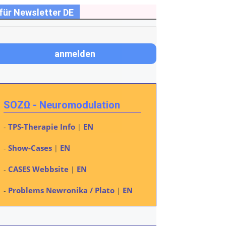
für Newsletter DE
SOZΩ - Neuromodulation
TPS-Therapie Info
EN
-
|
Show-Cases
EN
-
|
CASES Webbsite
EN
-
|
Problems Newronika / Plato
EN
-
|