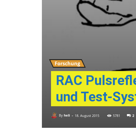
Forschung
RAC Pulsrefle
und Test-Sy
-
By
heli
2
18. August 2015
5781