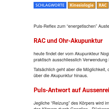
SCHLAGWORTE
Kinesiologie
RAC
Puls-Reflex zum “energetischen” Aus
RAC und Ohr-Akupunktur
heute findet der vom Akupunkteur Nogie
praktisch ausschliesslich Verwendung 
Tatsächlich geht aber die Möglichkeit,
über die Akupunktur hinaus.
Puls-Antwort auf Aussenre
Jegliche “Reizung” des Körpers wird i
des Körpers durch Ganglien-, Rückenm