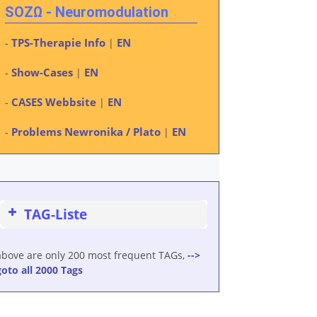
SOZΩ - Neuromodulation
TPS-Therapie Info
EN
-
|
Show-Cases
EN
-
|
CASES Webbsite
EN
-
|
Problems Newronika / Plato
EN
-
|
TAG-Liste
above are only 200 most frequent TAGs,
-->
goto all 2000 Tags