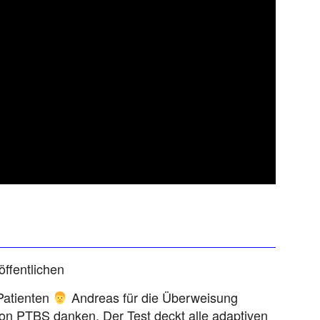
öffentlichen
Patienten
Andreas für die Überweisung
von PTBS danken. Der Test deckt alle adaptiven