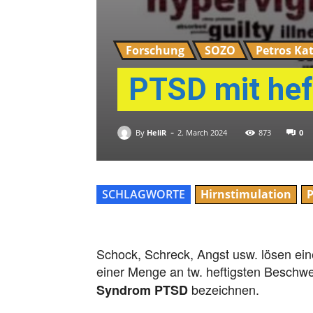
Forschung
SOZO
Petros Ka
PTSD mit hef
-
By
HeliR
0
2. March 2024
873
SCHLAGWORTE
Hirnstimulation
P
Schock, Schreck, Angst usw. lösen eine
einer Menge an tw. heftigsten Beschwe
bezeichnen.
Syndrom PTSD