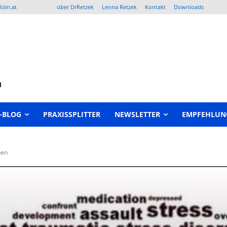
izin.at
über DrRetzek
Lenna Retzek
Kontakt
Downloads
-BLOG
PRAXISSPLITTER
NEWSLETTER
EMPFEHLUN
hen