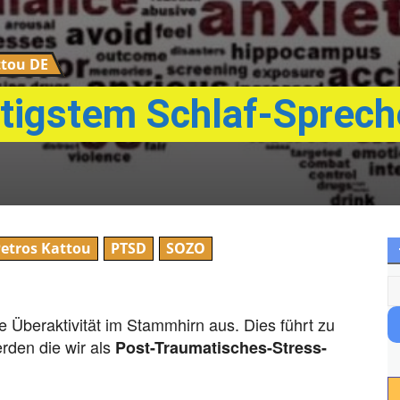
ttou DE
tigstem Schlaf-Sprech
etros Kattou
PTSD
SOZO
 Überaktivität im Stammhirn aus. Dies führt zu
rden die wir als
Post-Traumatisches-Stress-