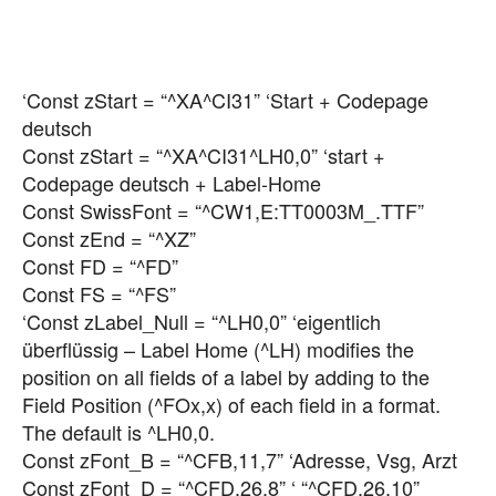
‘Const zStart = “^XA^CI31” ‘Start + Codepage
deutsch
Const zStart = “^XA^CI31^LH0,0” ‘start +
Codepage deutsch + Label-Home
Const SwissFont = “^CW1,E:TT0003M_.TTF”
Const zEnd = “^XZ”
Const FD = “^FD”
Const FS = “^FS”
‘Const zLabel_Null = “^LH0,0” ‘eigentlich
überflüssig – Label Home (^LH) modifies the
position on all fields of a label by adding to the
Field Position (^FOx,x) of each field in a format.
The default is ^LH0,0.
Const zFont_B = “^CFB,11,7” ‘Adresse, Vsg, Arzt
Const zFont_D = “^CFD,26,8” ‘ “^CFD,26,10”