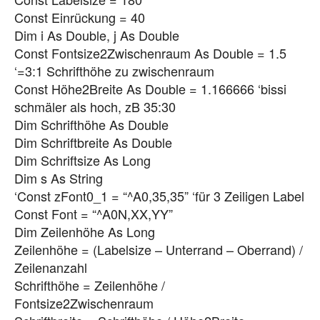
Const Einrückung = 40
Dim i As Double, j As Double
Const Fontsize2Zwischenraum As Double = 1.5
‘=3:1 Schrifthöhe zu zwischenraum
Const Höhe2Breite As Double = 1.166666 ‘bissi
schmäler als hoch, zB 35:30
Dim Schrifthöhe As Double
Dim Schriftbreite As Double
Dim Schriftsize As Long
Dim s As String
‘Const zFont0_1 = “^A0,35,35” ‘für 3 Zeiligen Label
Const Font = “^A0N,XX,YY”
Dim Zeilenhöhe As Long
Zeilenhöhe = (Labelsize – Unterrand – Oberrand) /
Zeilenanzahl
Schrifthöhe = Zeilenhöhe /
Fontsize2Zwischenraum