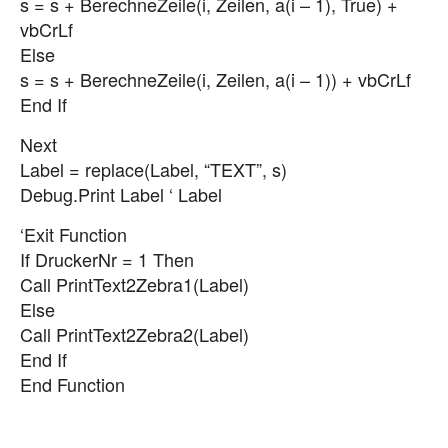
s = s + BerechneZeile(i, Zeilen, a(i – 1), True) +
vbCrLf
Else
s = s + BerechneZeile(i, Zeilen, a(i – 1)) + vbCrLf
End If
Next
Label = replace(Label, “TEXT”, s)
Debug.Print Label ‘ Label
‘Exit Function
If DruckerNr = 1 Then
Call PrintText2Zebra1(Label)
Else
Call PrintText2Zebra2(Label)
End If
End Function