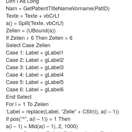
Dim i As Long
Nam = GetPatientTitleNameVorname(PatID)
Texte = Texte + vbCrLf
a() = Split(Texte, vbCrLf)
Zeilen = (UBound(a))
If Zeilen > 6 Then Zeilen = 6
Select Case Zeilen
Case 1: Label = gLabel1
Case 2: Label = gLabel2
Case 3: Label = gLabel3
Case 4: Label = gLabel4
Case 5: Label = gLabel5
Case 6: Label = gLabel6
End Select
For i = 1 To Zeilen
‘Label = replace(Label, “Zeile” + CStr(i), a(i – 1))
If pos(“^”, a(i – 1)) = 1 Then
a(i – 1) = Mid(a(i – 1), 2, 1000)