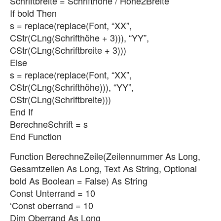
Schriftbreite = Schrifthöhe / Höhe2Breite
If bold Then
s = replace(replace(Font, “XX”,
CStr(CLng(Schrifthöhe + 3))), “YY”,
CStr(CLng(Schriftbreite + 3)))
Else
s = replace(replace(Font, “XX”,
CStr(CLng(Schrifthöhe))), “YY”,
CStr(CLng(Schriftbreite)))
End If
BerechneSchrift = s
End Function
Function BerechneZeile(Zeilennummer As Long,
Gesamtzeilen As Long, Text As String, Optional
bold As Boolean = False) As String
Const Unterrand = 10
‘Const oberrand = 10
Dim Oberrand As Long