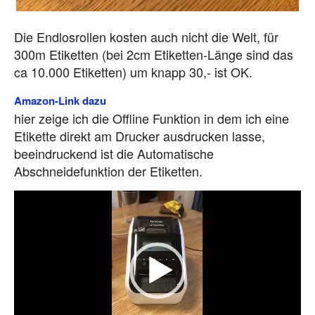
Die Endlosrollen kosten auch nicht die Welt, für
300m Etiketten (bei 2cm Etiketten-Länge sind das
ca 10.000 Etiketten) um knapp 30,- ist OK.
Amazon-Link dazu
hier zeige ich die Offline Funktion in dem ich eine
Etikette direkt am Drucker ausdrucken lasse,
beeindruckend ist die Automatische
Abschneidefunktion der Etiketten.
V
i
d
e
o
P
l