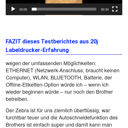
a
00:00
00:34
y
e
r
FAZIT dieses Testberichtes aus 20j
Labeldrucker-Erfahrung
wegen der umfassenden Möglichkeiten:
ETHERNET (Netzwerk-Anschluss, braucht keinen
Computer), WLAN, BLUETOOTH, Batterie, der
Offline-Etiketten-Option würde ich – wenn ich
wieder beginnen würde – nur noch den Brother
betreiben.
Der Zebra ist für uns ziemlich überflüssig, war
furchtbar teuer und die Autoschneidefunktion des
Brothers ist einfach super und damit kann man