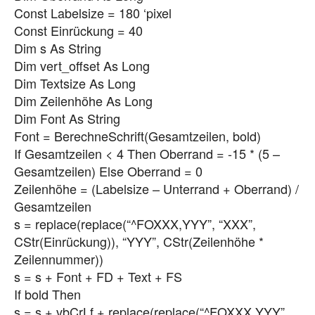
Const Labelsize = 180 ‘pixel
Const Einrückung = 40
Dim s As String
Dim vert_offset As Long
Dim Textsize As Long
Dim Zeilenhöhe As Long
Dim Font As String
Font = BerechneSchrift(Gesamtzeilen, bold)
If Gesamtzeilen < 4 Then Oberrand = -15 * (5 –
Gesamtzeilen) Else Oberrand = 0
Zeilenhöhe = (Labelsize – Unterrand + Oberrand) /
Gesamtzeilen
s = replace(replace(“^FOXXX,YYY”, “XXX”,
CStr(Einrückung)), “YYY”, CStr(Zeilenhöhe *
Zeilennummer))
s = s + Font + FD + Text + FS
If bold Then
s = s + vbCrLf + replace(replace(“^FOXXX,YYY”,