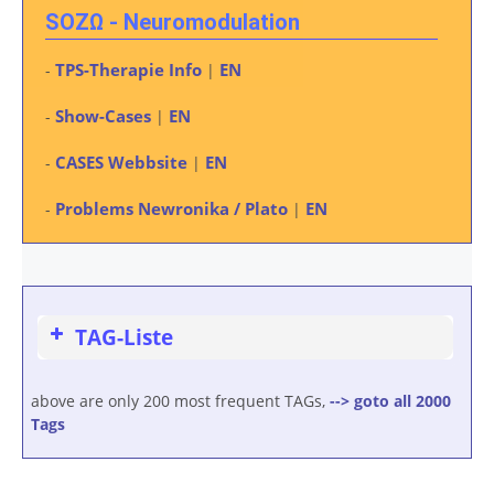
SOZΩ - Neuromodulation
TPS-Therapie Info
EN
-
|
Show-Cases
EN
-
|
CASES Webbsite
EN
-
|
Problems Newronika / Plato
EN
-
|
TAG-Liste
above are only 200 most frequent TAGs,
--> goto all 2000
Tags