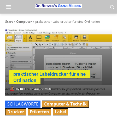
Start
Computer
praktischer Labeldrucker für eine Ordination
praktischer Labeldrucker für eine
Ordination
-
By
heli
diese Etikette ist zB im Brother Labeldrucker fix gespeichert und kann jederzeit
22. August 2020
rausgeworfen werden ohne einen Computer zu starten oder ein Programm
SCHLAGWORTE
Computer & Technik
Drucker
Etiketten
Label