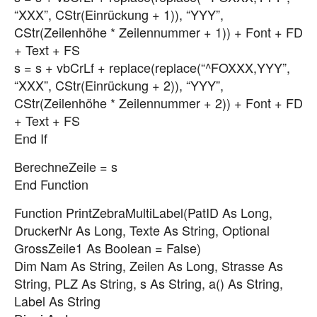
“XXX”, CStr(Einrückung + 1)), “YYY”,
CStr(Zeilenhöhe * Zeilennummer + 1)) + Font + FD
+ Text + FS
s = s + vbCrLf + replace(replace(“^FOXXX,YYY”,
“XXX”, CStr(Einrückung + 2)), “YYY”,
CStr(Zeilenhöhe * Zeilennummer + 2)) + Font + FD
+ Text + FS
End If
BerechneZeile = s
End Function
Function PrintZebraMultiLabel(PatID As Long,
DruckerNr As Long, Texte As String, Optional
GrossZeile1 As Boolean = False)
Dim Nam As String, Zeilen As Long, Strasse As
String, PLZ As String, s As String, a() As String,
Label As String