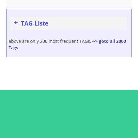
TAG-Liste
above are only 200 most frequent TAGs,
--> goto all 2000
Tags
Connect with Dr. Retzek
Subscribe to the newsletter and get updates from