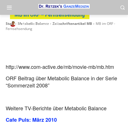
MB im ORF – Fernsehsendung
-
Start
Metabolic Balance
Zeitschriftenartikel MB
MB im ORF -
By
heli
8. September 2008
Fernsehsendung
http://www.com-active.de/mb/movie-mb/mb.htm
ORF Beitrag über Metabolic Balance in der Serie
“Sommerzeit 2008”
Weitere TV-Berichte über Metabolic Balance
Cafe Puls: März 2010