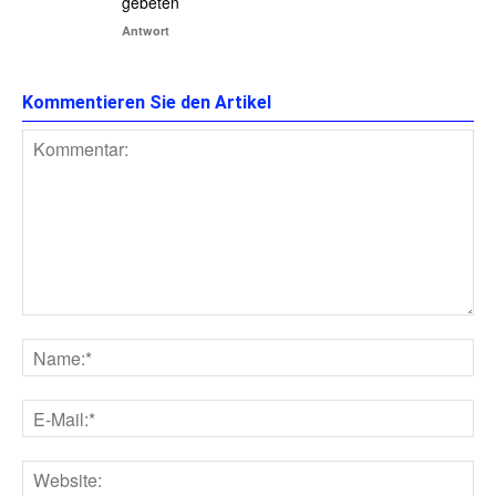
gebeten
Antwort
Kommentieren Sie den Artikel
Kommentar:
Na
E-
Mai
Web