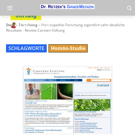
Homöopathie-Forschung eigentlich sehr
deutliche Resultate – Review Carsten-
Stiftung
-
Start
Forschung
Homöopathie-Forschung eigentlich sehr deutliche
By
heli
3. June 2012
Resultate - Review Carsten-Stiftung
SCHLAGWORTE
Homöo-Studie