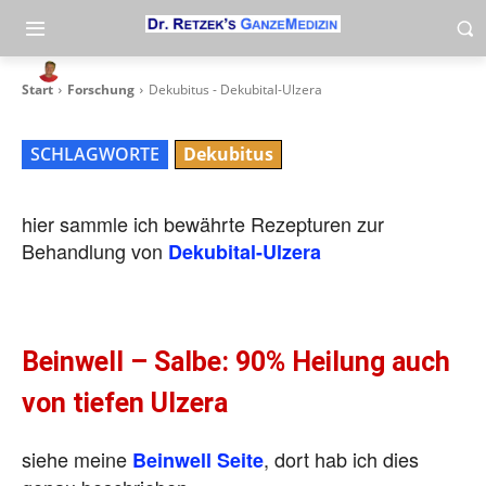
Dekubitus – Dekubital-Ulzera
-
By
heli
23. August 2014
Start
Forschung
Dekubitus - Dekubital-Ulzera
SCHLAGWORTE
Dekubitus
hier sammle ich bewährte Rezepturen zur
Behandlung von
Dekubital-Ulzera
Beinwell – Salbe: 90% Heilung auch
von tiefen Ulzera
siehe meine
, dort hab ich dies
Beinwell Seite