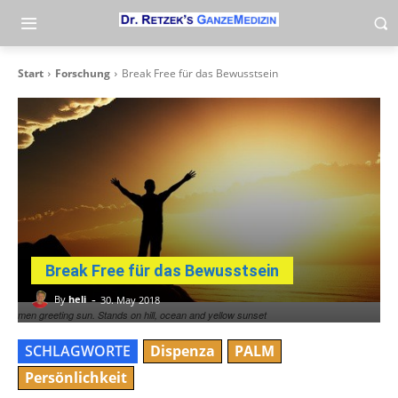
Start
Forschung
Break Free für das Bewusstsein
Break Free für das Bewusstsein
-
By
heli
30. May 2018
men greeting sun. Stands on hill, ocean and yellow sunset
SCHLAGWORTE
Dispenza
PALM
Persönlichkeit