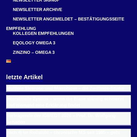
NEWSLETTER SIGNUP
NEWSLETTER ARCHIVE
NEWSLETTER ANGEMELDET – BESTÄTIGUNGSSEITE
EMPFEHLUNG
KOLLEGEN EMPFEHLUNGEN
EQOLOGY OMEGA 3
ZINZINO – OMEGA 3
letzte Artikel
Multiple Sklerose und Mikrobiom – die Zwillings-Studie
Interstitielle Zystitis – wenn die Blase ständig schmerzt
und niemand eine Erklärung findet
Vortragende der IGMEDT 2026 – Prof. Dr. Wolfgang
Schaden
nach 4j im Rollstuhl – chronische MS seit 1995 – geht