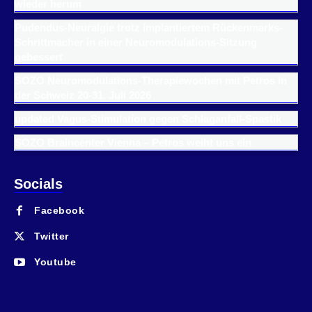
wieder herum
Pudendus-Neuralgie trotz implantiertem Rückenmarks-
Schrittmacher in einer Neuromodulations-Sitzung
gebessert
SOZO Neuromodulations-Therapiewochen mit Petros in
der Schweiz 20-31. Juli 2026
updated Vagus-Stimulation gegen Schlaganfall-Spastik
SOZO Braincenter Vienna – Petros weiht uns ein
Socials
Facebook
Twitter
Youtube