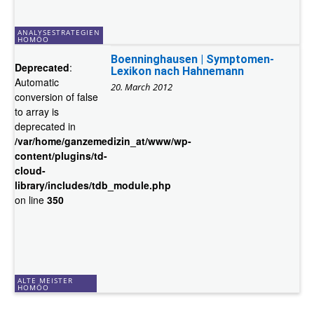
ANALYSESTRATEGIEN
HOMÖO
Boenninghausen | Symptomen-
Deprecated
:
Lexikon nach Hahnemann
Automatic
20. March 2012
conversion of false
to array is
deprecated in
/var/home/ganzemedizin_at/www/wp-
content/plugins/td-
cloud-
library/includes/tdb_module.php
on line
350
ALTE MEISTER
HOMÖO