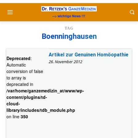
--> wichtige News !!!
TAG
Boenninghausen
Artikel zur Genuinen Homöopathie
Deprecated
:
26. November 2012
Automatic
conversion of false
to array is
deprecated in
/var/home/ganzemedizin_at/www/wp-
content/plugins/td-
cloud-
library/includes/tdb_module.php
on line
350