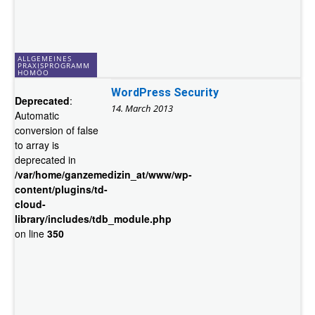
ALLGEMEINES
PRAXISPROGRAMM
HOMÖO
WordPress Security
Deprecated
:
14. March 2013
Automatic
conversion of false
to array is
deprecated in
/var/home/ganzemedizin_at/www/wp-
content/plugins/td-
cloud-
library/includes/tdb_module.php
on line
350