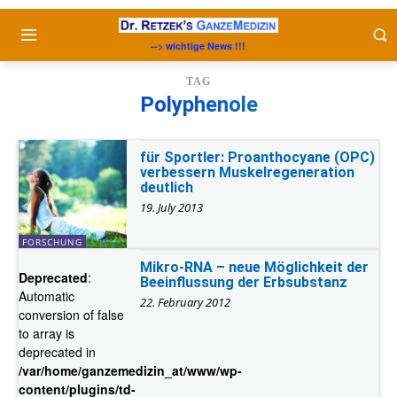
--> wichtige News !!!
TAG
Polyphenole
für Sportler: Proanthocyane (OPC)
verbessern Muskelregeneration
deutlich
19. July 2013
FORSCHUNG
Mikro-RNA – neue Möglichkeit der
Deprecated
:
Beeinflussung der Erbsubstanz
Automatic
22. February 2012
conversion of false
to array is
deprecated in
/var/home/ganzemedizin_at/www/wp-
content/plugins/td-