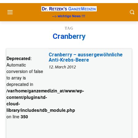
--> wichtige News !!!
TAG
Cranberry
Cranberry – aussergewöhnliche
Deprecated
:
Anti-Krebs-Beere
Automatic
12. March 2012
conversion of false
to array is
deprecated in
/var/home/ganzemedizin_at/www/wp-
content/plugins/td-
cloud-
library/includes/tdb_module.php
on line
350