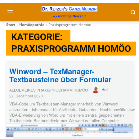
--> wichtige News !!!
Start
Homöopathie
Praxisprogramm Homöo
KATEGORIE:
PRAXISPROGRAMM HOMÖO
Winword – TexManager-
Textbausteine über Formular
Heli
-
ALLGEMEINES PRAXISPROGRAMM HOMÖO
22. December 2020
VBA-Code um Textbaustein-Manager innerhalb von Winword
aufzurufen - interessant für Arztbriefe, Gutachten, Rechtsanwälte usw.
VBA-Erweiterung von Word um mit einem zentral gespeicherten
Textbaustein-Bestand direkt aus Winword auf allen Computer...