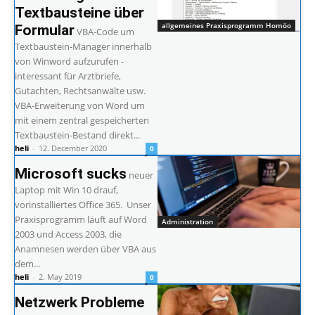
Textbausteine über
allgemeines Praxisprogramm Homöo
Formular
VBA-Code um
Textbaustein-Manager innerhalb
von Winword aufzurufen -
interessant für Arztbriefe,
Gutachten, Rechtsanwälte usw.
VBA-Erweiterung von Word um
mit einem zentral gespeicherten
Textbaustein-Bestand direkt...
heli
-
12. December 2020
0
Microsoft sucks
neuer
Laptop mit Win 10 drauf,
vorinstalliertes Office 365. Unser
Praxisprogramm läuft auf Word
Administration
2003 und Access 2003, die
Anamnesen werden über VBA aus
dem...
heli
-
2. May 2019
0
Netzwerk Probleme