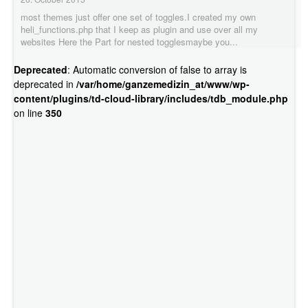
most themes just offer one set of toggles.I created my own
heli_functions.php that I keep as plugin and use over all my
websites Here the Part for nested togglesmaybe you...
Deprecated
: Automatic conversion of false to array is
deprecated in
/var/home/ganzemedizin_at/www/wp-
content/plugins/td-cloud-library/includes/tdb_module.php
on line
350