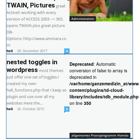
TWAIN, Pictures
great
ActiveX working with every
version of ACCESS 2003 --> 365,
Administration
opens TWAIN plus great picture
DB-
Options: http://www.ammara.co
m
heli
-
28. December 2017
0
nested toggles in
Deprecated
: Automatic
wordpress
conversion of false to array is
most themes
deprecated in
just offer one set of toggles.I
/var/home/ganzemedizin_at/www
created my own
content/plugins/td-cloud-
heli_functions.php that I keep as
library/includes/tdb_module.php
plugin and use over all my
on line
350
websites Here the...
heli
-
26. October 2015
0
allgemeines Praxisprogramm Homöo