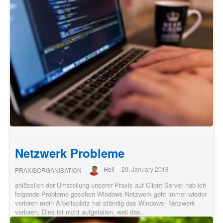
Netzwerk Probleme
Heli
-
20. January 2018
PRAXISORGANISATION
anlässlich der Umstellung unserer Praxis auf Client-Server hab ich
folgende Probleme gesehen Windows-Netzwerk geht immer wieder
verloren mein Arbeitsplatz hat ständig das Windows- Netzwerk
verloren. Dies ist nicht aufgefallen, weil das...