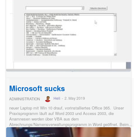
Microsoft sucks
Heli
-
2. May 2019
ADMINISTRATION
neuer Laptop mit Win 10 drauf, vorinstalliertes Office 365. Unser
Praxisprogramm läuft auf Word 2003 und Access 2003, die
Anamnesen werden über VBA aus dem
Abrechnungs/Namensverwaltungsprogramm in Word geöffnet. Beim...