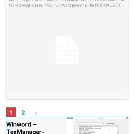
Word zwingt dieses ?Tool nun Word jedesmal die NORMAL.DOT...
1
2
Winword –
TexManager-