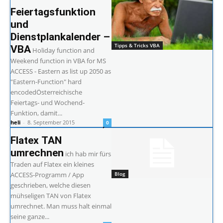
Feiertagsfunktion
und
Dienstplankalender –
Tipps & Tricks VBA
VBA
Holiday function and
Weekend function in VBA for MS
ACCESS - Eastern as list up 2050 as
"Eastern-Function" hard
encodedÖsterreichische
Feiertags- und Wochend-
Funktion, damit...
heli
-
8. September 2015
0
Flatex TAN
umrechnen
ich hab mir fürs
Traden auf Flatex ein kleines
ACCESS-Programm / App
Blog
geschrieben, welche diesen
mühseligen TAN von Flatex
umrechnet. Man muss halt einmal
seine ganze...