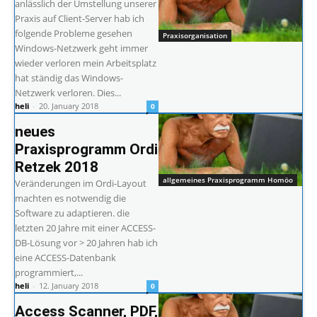
anlässlich der Umstellung unserer
Praxis auf Client-Server hab ich
folgende Probleme gesehen
Praxisorganisation
Windows-Netzwerk geht immer
wieder verloren mein Arbeitsplatz
hat ständig das Windows-
Netzwerk verloren. Dies...
heli
-
20. January 2018
0
neues
Praxisprogramm Ordi
Retzek 2018
allgemeines Praxisprogramm Homöo
Veränderungen im Ordi-Layout
machten es notwendig die
Software zu adaptieren. die
letzten 20 Jahre mit einer ACCESS-
DB-Lösung vor > 20 Jahren hab ich
eine ACCESS-Datenbank
programmiert,...
heli
-
12. January 2018
0
Access Scanner, PDF,