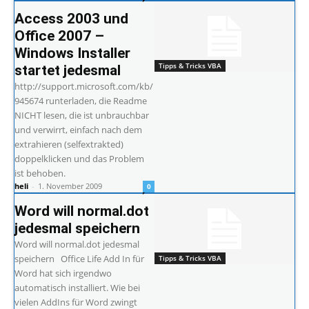
Access 2003 und
Office 2007 –
Windows Installer
Tipps & Tricks VBA
startet jedesmal
http://support.microsoft.com/kb/
945674 runterladen, die Readme
NICHT lesen, die ist unbrauchbar
und verwirrt, einfach nach dem
extrahieren (selfextrakted)
doppelklicken und das Problem
ist behoben.
heli
-
1. November 2009
0
Word will normal.dot
jedesmal speichern
Word will normal.dot jedesmal
speichern Office Life Add In für
Tipps & Tricks VBA
Word hat sich irgendwo
automatisch installiert. Wie bei
vielen AddIns für Word zwingt