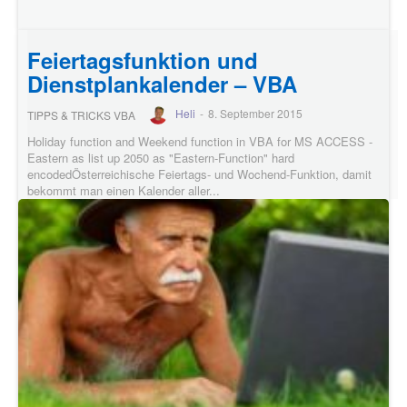
Feiertagsfunktion und
Dienstplankalender – VBA
Heli
-
8. September 2015
TIPPS & TRICKS VBA
Holiday function and Weekend function in VBA for MS ACCESS -
Eastern as list up 2050 as "Eastern-Function" hard
encodedÖsterreichische Feiertags- und Wochend-Funktion, damit
bekommt man einen Kalender aller...