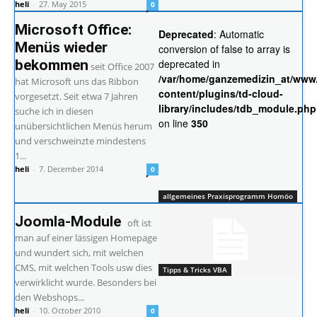
heli
-
27. May 2015
0
Microsoft Office:
Deprecated
: Automatic
Menüs wieder
conversion of false to array is
bekommen
deprecated in
seit Office 2007
/var/home/ganzemedizin_at/www
hat Microsoft uns das Ribbon
content/plugins/td-cloud-
vorgesetzt. Seit etwa 7 Jahren
library/includes/tdb_module.php
suche ich in diesen
on line
350
unübersichtlichen Menüs herum
und verschweinzte mindestens
1...
heli
-
7. December 2014
0
allgemeines Praxisprogramm Homöo
Joomla-Module
oft ist
man auf einer lässigen Homepage
und wundert sich, mit welchen
CMS, mit welchen Tools usw dies
Tipps & Tricks VBA
verwirklicht wurde. Besonders bei
den Webshops...
heli
-
10. October 2010
0