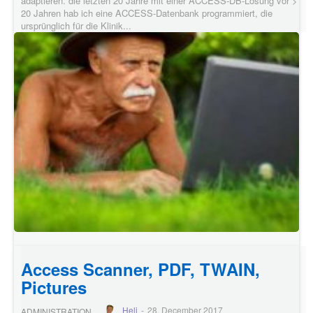
adaptieren. die letzten 20 Jahre mit einer ACCESS-DB-Lösung vor >
20 Jahren hab ich eine ACCESS-Datenbank programmiert, die
ursprünglich für die Klinik...
Access Scanner, PDF, TWAIN,
Pictures
Heli
-
28. December 2017
ADMINISTRATION