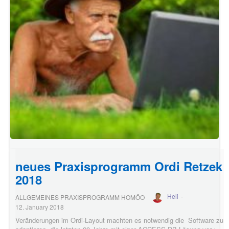
neues Praxisprogramm Ordi Retzek
2018
Heli
-
ALLGEMEINES PRAXISPROGRAMM HOMÖO
12. January 2018
Veränderungen im Ordi-Layout machten es notwendig die Software zu