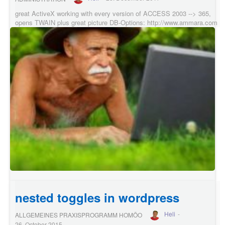
great ActiveX working with every version of ACCESS 2003 --> 365,
opens TWAIN plus great picture DB-Options: http://www.ammara.com
nested toggles in wordpress
Heli
-
ALLGEMEINES PRAXISPROGRAMM HOMÖO
26. October 2015