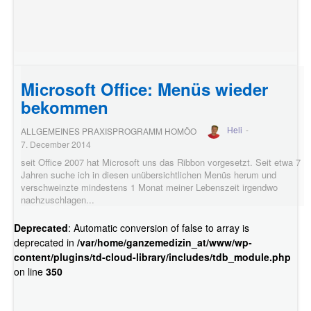
Microsoft Office: Menüs wieder
bekommen
Heli
-
ALLGEMEINES PRAXISPROGRAMM HOMÖO
7. December 2014
seit Office 2007 hat Microsoft uns das Ribbon vorgesetzt. Seit etwa 7
Jahren suche ich in diesen unübersichtlichen Menüs herum und
verschweinzte mindestens 1 Monat meiner Lebenszeit irgendwo
nachzuschlagen...
Deprecated
: Automatic conversion of false to array is
deprecated in
/var/home/ganzemedizin_at/www/wp-
content/plugins/td-cloud-library/includes/tdb_module.php
on line
350