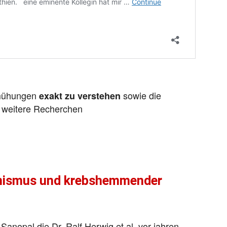
emühungen
sowie die
exakt zu verstehen
 weitere Recherchen
ismus und krebshemmender
anopal die Dr. Ralf Herwig et al. vor jahren