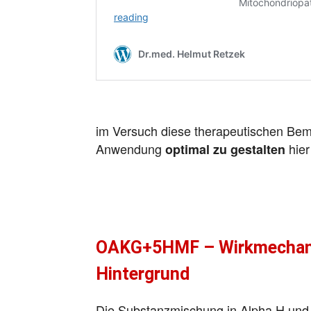
im Versuch diese therapeutischen B
Anwendung
hier
optimal zu gestalten
OAKG+5HMF – Wirkmechan
Hintergrund
Die Substanzmischung in Alpha H und S