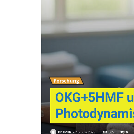
Forschung
OKG+5HMF un
Photodynamis
-
By
HeliR
0
15. July 2025
305