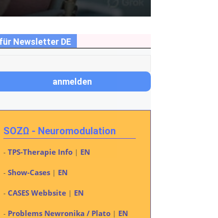
für Newsletter DE
SOZΩ - Neuromodulation
TPS-Therapie Info
EN
-
|
Show-Cases
EN
-
|
CASES Webbsite
EN
-
|
Problems Newronika / Plato
EN
-
|