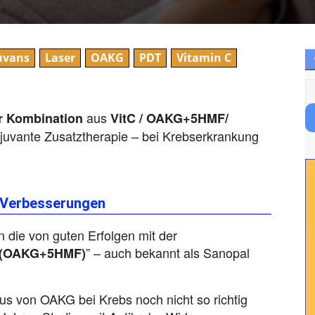
uvans
Laser
OAKG
PDT
Vitamin C
aus
r Kombination
VitC / OAKG+5HMF/
juvante Zusatztherapie – bei Krebserkrankung
n Verbesserungen
 die von guten Erfolgen mit der
” – auch bekannt als Sanopal
(OAKG+5HMF)
s von OAKG bei Krebs noch nicht so richtig