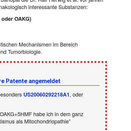
makologisch interessante Substanzen:
G oder OAKG)
istischen Mechanismen im Bereich
nd Tumorbiologie.
ere Patente angemeldet
besonders
, oder
US20060292218A1
n OAKG+5HMF habe ich in dem ganz
utismus als Mitochondriopathie”