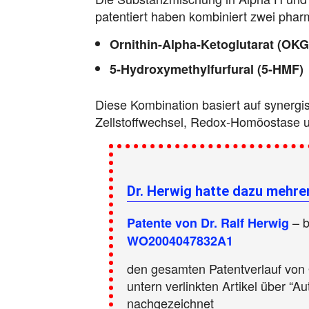
patentiert haben kombiniert zwei phar
Ornithin-Alpha-Ketoglutarat (OK
5-Hydroxymethylfurfural (5-HMF)
Diese Kombination basiert auf synerg
Zellstoffwechsel, Redox-Homöostase u
Dr. Herwig hatte dazu mehr
– 
Patente von Dr. Ralf Herwig
WO2004047832A1
den gesamten Patentverlauf vo
untern verlinkten Artikel über “A
nachgezeichnet