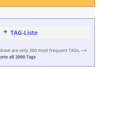
TAG-Liste
above are only 200 most frequent TAGs,
-->
goto all 2000 Tags