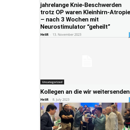
jahrelange Knie-Beschwerden
trotz OP waren Kleinhirn-Atropi
– nach 3 Wochen mit
Neurostimulator “geheilt”
HeliR
-
13. November 2023
Uncategorized
Kollegen an die wir weitersenden
HeliR
-
8. July 2023