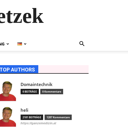
etzek
NG
TOP AUTHORS
Domaintechnik
0 BEITRÄGE
0 Kommentare
heli
2181 BEITRÄGE
1287 Kommentare
https://ganzemedizin.at