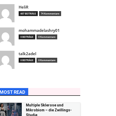
HeliR
607 BEITRÄGE
74 Kommentare
mohammadelashry01
0 BEITRÄGE
0 Kommentare
talk2adel
0 BEITRÄGE
0 Kommentare
MOST READ
Multiple Sklerose und
Mikrobiom – die Zwillings-
Studie