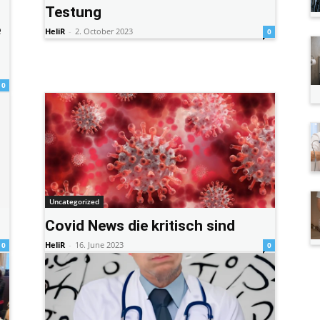
Testung
e
HeliR
-
2. October 2023
0
0
Uncategorized
Covid News die kritisch sind
HeliR
-
16. June 2023
0
0