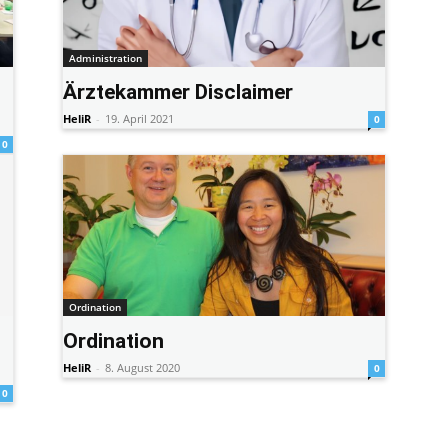
Administration
h
Ärztekammer Disclaimer
HeliR
-
19. April 2021
0
0
Ordination
Ordination
HeliR
-
8. August 2020
0
0